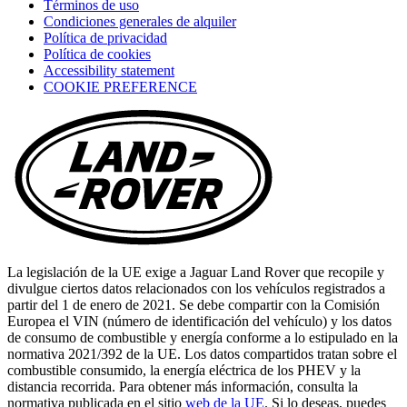
Términos de uso
new
Condiciones generales de alquiler
tab)
Política de privacidad
Política de cookies
(opens
Accessibility statement
in
COOKIE PREFERENCE
a
new
tab)
La legislación de la UE exige a Jaguar Land Rover que recopile y
divulgue ciertos datos relacionados con los vehículos registrados a
partir del 1 de enero de 2021. Se debe compartir con la Comisión
Europea el VIN (número de identificación del vehículo) y los datos
de consumo de combustible y energía conforme a lo estipulado en la
normativa 2021/392 de la UE. Los datos compartidos tratan sobre el
combustible consumido, la energía eléctrica de los PHEV y la
distancia recorrida. Para obtener más información, consulta la
normativa publicada en el sitio
web de la UE
. Si lo deseas, puedes