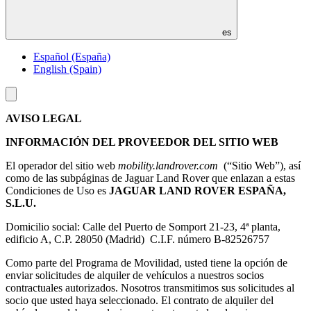
es
Español (España)
English (Spain)
Toggle
menu
AVISO LEGAL
INFORMACIÓN DEL PROVEEDOR DEL SITIO WEB
El operador del sitio web
mobility.landrover.com
(“Sitio Web”), así
como de las subpáginas de Jaguar Land Rover que enlazan a estas
Condiciones de Uso es
JAGUAR LAND ROVER ESPAÑA,
S.L.U.
Domicilio social: Calle del Puerto de Somport 21-23, 4ª planta,
edificio A, C.P. 28050 (Madrid) C.I.F. número B-82526757
Como parte del Programa de Movilidad, usted tiene la opción de
enviar solicitudes de alquiler de vehículos a nuestros socios
contractuales autorizados. Nosotros transmitimos sus solicitudes al
socio que usted haya seleccionado. El contrato de alquiler del