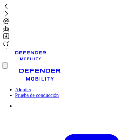
Ir
al
contenido
principal
Toggle
menu
Alquiler
Prueba de conducción