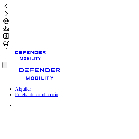
Ir
al
contenido
principal
Toggle
menu
Alquiler
Prueba de conducción