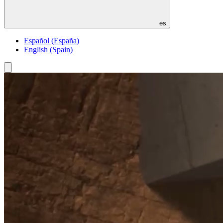
es
Español (España)
English (Spain)
Toggle
menu