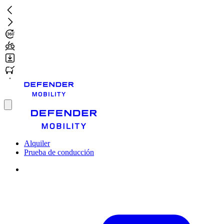
Ir
al
contenido
principal
Toggle
menu
Alquiler
Prueba de conducción