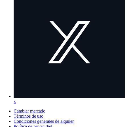
tab)
x
x
(Opens
in
Cambiar mercado
a
Términos de uso
new
Condiciones generales de alquiler
tab)
Política de privacidad