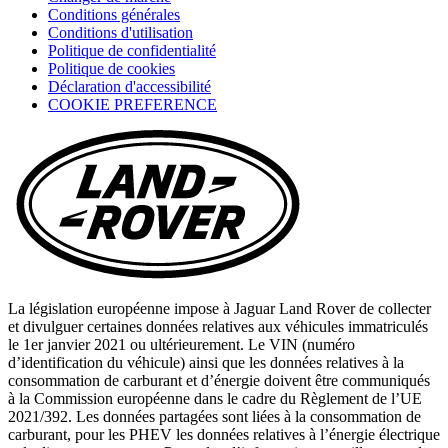
Conditions générales
new
Conditions d'utilisation
tab)
Politique de confidentialité
Politique de cookies
(opens
Déclaration d'accessibilité
in
COOKIE PREFERENCE
a
new
tab)
La législation européenne impose à Jaguar Land Rover de collecter
et divulguer certaines données relatives aux véhicules immatriculés
le 1er janvier 2021 ou ultérieurement. Le VIN (numéro
d’identification du véhicule) ainsi que les données relatives à la
consommation de carburant et d’énergie doivent être communiqués
à la Commission européenne dans le cadre du Règlement de l’UE
2021/392. Les données partagées sont liées à la consommation de
carburant, pour les PHEV les données relatives à l’énergie électrique