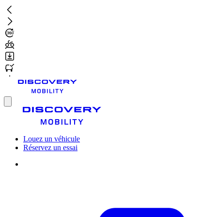
Aller
au
contenu
principal
Toggle
menu
Louez un véhicule
Réservez un essai