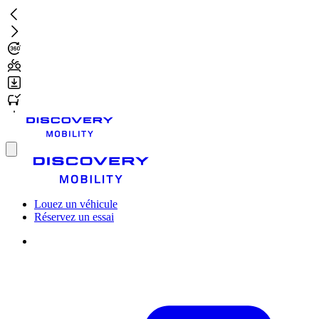
Aller
au
contenu
principal
Toggle
menu
Louez un véhicule
Réservez un essai