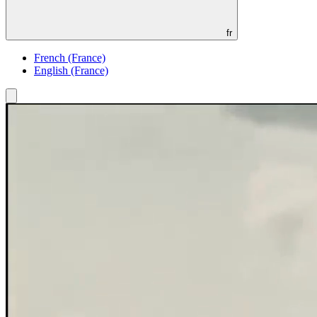
fr
French (France)
English (France)
Toggle
menu