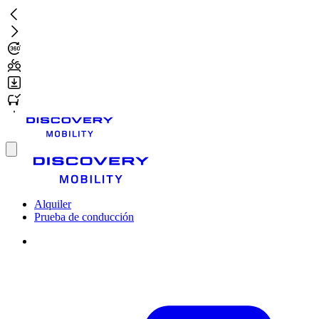
Ir
al
contenido
principal
Toggle
menu
Alquiler
Prueba de conducción