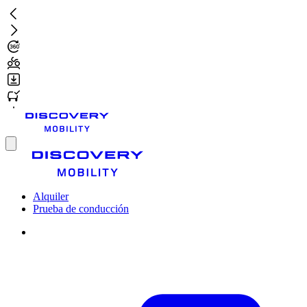
Ir
al
contenido
principal
Toggle
menu
Alquiler
Prueba de conducción