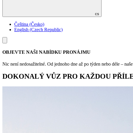
cs
Čeština (Česko)
English (Czech Republic)
Toggle
menu
OBJEVTE NAŠI NABÍDKU PRONÁJMU
Nic není nedosažitelné. Od jednoho dne až po týden nebo déle – naše s
DOKONALÝ VŮZ PRO KAŽDOU PŘÍL