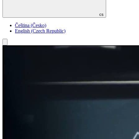
cs
Čeština (Česko)
English (Czech Republic)
Toggle
menu