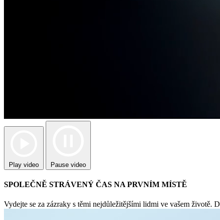
Play video
Pause video
SPOLEČNĚ STRÁVENÝ ČAS NA PRVNÍM MÍSTĚ
Vydejte se za zázraky s těmi nejdůležitějšími lidmi ve vašem životě. Di