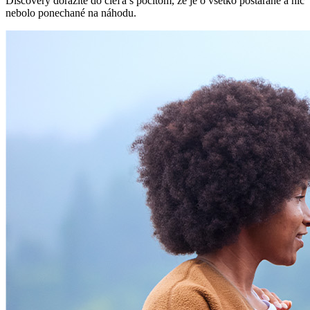
Discovery dorazíte do cieľa s pocitom, že je o všetko postarané a nič
nebolo ponechané na náhodu.