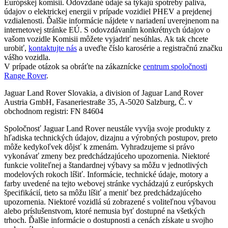
Európskej komisii. Odovzdané údaje sa týkajú spotreby paliva,
údajov o elektrickej energii v prípade vozidiel PHEV a prejdenej
vzdialenosti. Ďalšie informácie nájdete v nariadení uverejnenom na
internetovej stránke EÚ. S odovzdávaním konkrétnych údajov o
vašom vozidle Komisii môžete vyjadriť nesúhlas. Ak tak chcete
urobiť,
kontaktujte nás
a uveďte číslo karosérie a registračnú značku
vášho vozidla.
V prípade otázok sa obráťte na zákaznícke
centrum spoločnosti
Range Rover
.
Jaguar Land Rover Slovakia, a division of Jaguar Land Rover
Austria GmbH, Fasaneriestraße 35, A-5020 Salzburg, Č. v
obchodnom registri: FN 84604
Spoločnosť Jaguar Land Rover neustále vyvíja svoje produkty z
hľadiska technických údajov, dizajnu a výrobných postupov, preto
môže kedykoľvek dôjsť k zmenám. Vyhradzujeme si právo
vykonávať zmeny bez predchádzajúceho upozornenia. Niektoré
funkcie voliteľnej a štandardnej výbavy sa môžu v jednotlivých
modelových rokoch líšiť. Informácie, technické údaje, motory a
farby uvedené na tejto webovej stránke vychádzajú z európskych
špecifikácií, tieto sa môžu líšiť a meniť bez predchádzajúceho
upozornenia. Niektoré vozidlá sú zobrazené s voliteľnou výbavou
alebo príslušenstvom, ktoré nemusia byť dostupné na všetkých
trhoch. Ďalšie informácie o dostupnosti a cenách získate u svojho