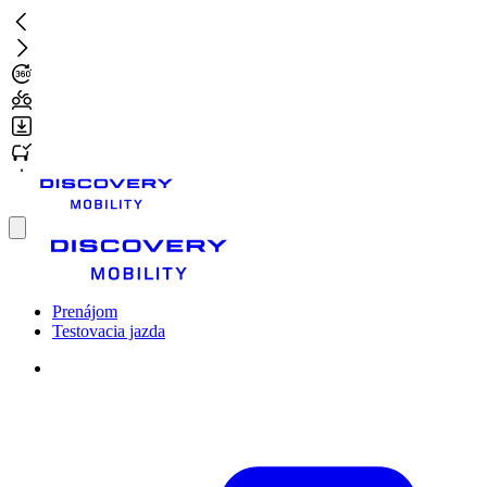
Prejsť
na
hlavný
obsah
Toggle
menu
Prenájom
Testovacia jazda