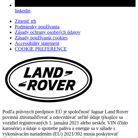
linkedin
linkedin
(Opens
in
Zmeniť trh
a
Podmienky používania
new
Zásady ochrany osobných údajov
tab)
Zásady používania cookies
(opens
Accessibility statement
in
COOKIE PREFERENCE
a
new
tab)
Podľa právnych predpisov EÚ je spoločnosť Jaguar Land Rover
povinná zhromažďovať a odovzdávať určité údaje týkajúce sa
vozidiel registrovaných 1. januára 2021 alebo neskôr. VIN (číslo
karosérie) a údaje o spotrebe paliva a energie sa v súlade s
vykonávacím nariadením (EÚ) 2021/392 musia poskytovať