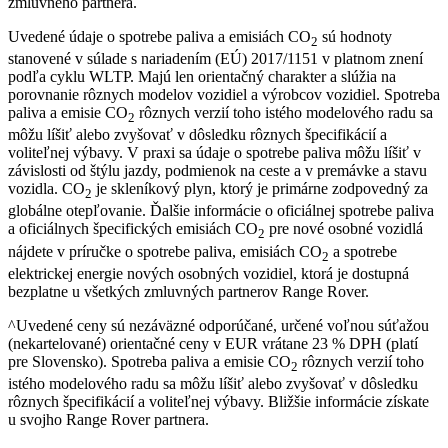
zmluvného partnera.
Uvedené údaje o spotrebe paliva a emisiách CO
sú hodnoty
2
stanovené v súlade s nariadením (EÚ) 2017/1151 v platnom znení
podľa cyklu WLTP. Majú len orientačný charakter a slúžia na
porovnanie rôznych modelov vozidiel a výrobcov vozidiel. Spotreba
paliva a emisie CO
rôznych verzií toho istého modelového radu sa
2
môžu líšiť alebo zvyšovať v dôsledku rôznych špecifikácií a
voliteľnej výbavy. V praxi sa údaje o spotrebe paliva môžu líšiť v
závislosti od štýlu jazdy, podmienok na ceste a v premávke a stavu
vozidla. CO
je skleníkový plyn, ktorý je primárne zodpovedný za
2
globálne otepľovanie. Ďalšie informácie o oficiálnej spotrebe paliva
a oficiálnych špecifických emisiách CO
pre nové osobné vozidlá
2
nájdete v príručke o spotrebe paliva, emisiách CO
a spotrebe
2
elektrickej energie nových osobných vozidiel, ktorá je dostupná
bezplatne u všetkých zmluvných partnerov Range Rover.
^Uvedené ceny sú nezáväzné odporúčané, určené voľnou súťažou
(nekartelované) orientačné ceny v EUR vrátane 23 % DPH (platí
pre Slovensko). Spotreba paliva a emisie CO
rôznych verzií toho
2
istého modelového radu sa môžu líšiť alebo zvyšovať v dôsledku
rôznych špecifikácií a voliteľnej výbavy. Bližšie informácie získate
u svojho Range Rover partnera.