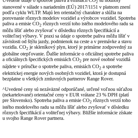
Uvedené údaje o spotrebe paliva a emisiách CO
sú hodnoty
2
stanovené v súlade s nariadením (EÚ) 2017/1151 v platnom znení
podľa cyklu WLTP. Majú len orientačný charakter a slúžia na
porovnanie rôznych modelov vozidiel a výrobcov vozidiel. Spotreba
paliva a emisie CO
rôznych verzií toho istého modelového radu sa
2
môžu líšiť alebo zvyšovať v dôsledku rôznych špecifikácií a
voliteľnej výbavy. V praxi sa údaje o spotrebe paliva môžu líšiť v
závislosti od štýlu jazdy, podmienok na ceste a v premávke a stavu
vozidla. CO
je skleníkový plyn, ktorý je primárne zodpovedný za
2
globálne otepľovanie. Ďalšie informácie o oficiálnej spotrebe paliva
a oficiálnych špecifických emisiách CO
pre nové osobné vozidlá
2
nájdete v príručke o spotrebe paliva, emisiách CO
a spotrebe
2
elektrickej energie nových osobných vozidiel, ktorá je dostupná
bezplatne u všetkých zmluvných partnerov Range Rover.
^Uvedené ceny sú nezáväzné odporúčané, určené voľnou súťažou
(nekartelované) orientačné ceny v EUR vrátane 23 % DPH (platí
pre Slovensko). Spotreba paliva a emisie CO
rôznych verzií toho
2
istého modelového radu sa môžu líšiť alebo zvyšovať v dôsledku
rôznych špecifikácií a voliteľnej výbavy. Bližšie informácie získate
u svojho Range Rover partnera.