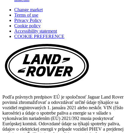
in
Change market
a
Terms of use
new
Privacy Policy
tab)
Cookie policy
(opens
Accessibility statement
in
COOKIE PREFERENCE
a
new
tab)
Podľa právnych predpisov EÚ je spoločnosť Jaguar Land Rover
povinná zhromažďovať a odovzdávať určité údaje týkajúce sa
vozidiel registrovaných 1. januára 2021 alebo neskôr. VIN (číslo
karosérie) a údaje o spotrebe paliva a energie sa v súlade s
vykonávacím nariadením (EÚ) 2021/392 musia poskytovať
Európskej komisii. Odovzdané údaje sa týkajú spotreby paliva,
údajov o elektrickej energii v prípade vozidiel PHEV a prejdenej