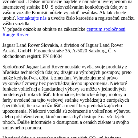
vzdialenosti. Ďalšie informácie nájdete v nariadení uverejnenom na
internetovej stránke EÚ. S odovzdávaním konkrétnych údajov o
vašom vozidle Komisii môžete vyjadriť nesúhlas. Ak tak chcete
urobiť,
kontaktujte nás
a uveďte číslo karosérie a registračnú značku
vášho vozidla.
V prípade otázok sa obráťte na zákaznícke
centrum spoločnosti
Range Rover
.
Jaguar Land Rover Slovakia, a division of Jaguar Land Rover
Austria GmbH, Fasaneriestraße 35, A-5020 Salzburg, Č. v
obchodnom registri: FN 84604
Spoločnosť Jaguar Land Rover neustále vyvíja svoje produkty z
hľadiska technických údajov, dizajnu a výrobných postupov, preto
môže kedykoľvek dôjsť k zmenám. Vyhradzujeme si právo
vykonávať zmeny bez predchádzajúceho upozornenia. Niektoré
funkcie voliteľnej a štandardnej výbavy sa môžu v jednotlivých
modelových rokoch líšiť. Informácie, technické údaje, motory a
farby uvedené na tejto webovej stránke vychádzajú z európskych
špecifikácií, tieto sa môžu líšiť a meniť bez predchádzajúceho
upozornenia. Niektoré vozidlá sú zobrazené s voliteľnou výbavou
alebo príslušenstvom, ktoré nemusia byť dostupné na všetkých
trhoch. Ďalšie informácie o dostupnosti a cenách získate u svojho
zmluvného partnera.