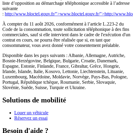
liste d’opposition au démarchage téléphonique accessible à l’adresse
suivante
:
http://www.bloctel.gouv.fr/">www.bloctel.gouv.fr/">http://www.bloc
À compter du 11 août 2026, conformément à l’article L.223-2 du
Code de la consommation, toute sollicitation téléphonique à des fins
commerciales, sauf si elle intervient dans le cadre de l'exécution d'un
contrat en cours, ne pourra être réalisée que si, en tant que
consommateur, vous avez donné votre consentement préalable.
Disponible dans les pays suivants : Albanie, Allemagne, Autriche,
Bosnie-Herzégovine, Belgique, Bulgarie, Croatie, Danemark,
Espagne, Estonie, Finlande, France, Gibraltar, Grèce, Hongrie,
Irlande, Islande, Italie, Kosovo, Lettonie, Liechtenstein, Lituanie,
Luxembourg, Macédoine, Moldavie, Norvège, Pays-Bas, Pologne,
Portugal, République tchèque, Roumanie, Serbie, Slovaquie,
Slovénie, Suède, Suisse, Turquie et Ukraine.
Solutions de mobilité
Louer un véhicule
Réservez un essai
Besoin d'aide ?