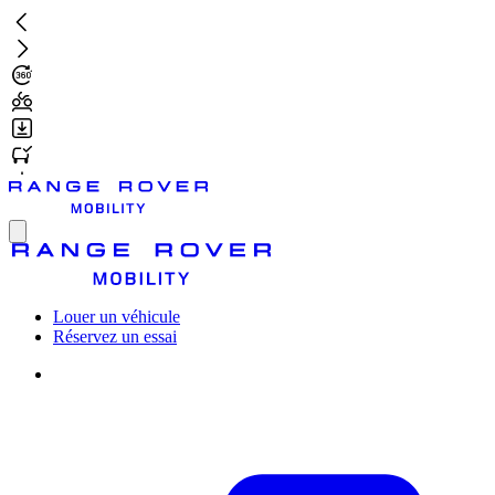
Aller
au
contenu
principal
Toggle
menu
Louer un véhicule
Réservez un essai