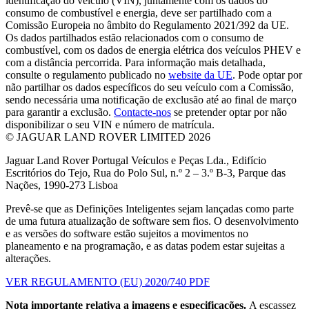
identificação do veículo (VIN), juntamente com os dados do
consumo de combustível e energia, deve ser partilhado com a
Comissão Europeia no âmbito do Regulamento 2021/392 da UE.
Os dados partilhados estão relacionados com o consumo de
combustível, com os dados de energia elétrica dos veículos PHEV e
com a distância percorrida. Para informação mais detalhada,
consulte o regulamento publicado no
website da UE
. Pode optar por
não partilhar os dados específicos do seu veículo com a Comissão,
sendo necessária uma notificação de exclusão até ao final de março
para garantir a exclusão.
Contacte-nos
se pretender optar por não
disponibilizar o seu VIN e número de matrícula.
© JAGUAR LAND ROVER LIMITED 2026
Jaguar Land Rover Portugal Veículos e Peças Lda., Edifício
Escritórios do Tejo, Rua do Polo Sul, n.º 2 – 3.º B-3, Parque das
Nações, 1990-273 Lisboa
Prevê-se que as Definições Inteligentes sejam lançadas como parte
de uma futura atualização de software sem fios. O desenvolvimento
e as versões do software estão sujeitos a movimentos no
planeamento e na programação, e as datas podem estar sujeitas a
alterações.
VER REGULAMENTO (EU) 2020/740 PDF
Nota importante relativa a imagens e especificações.
A escassez