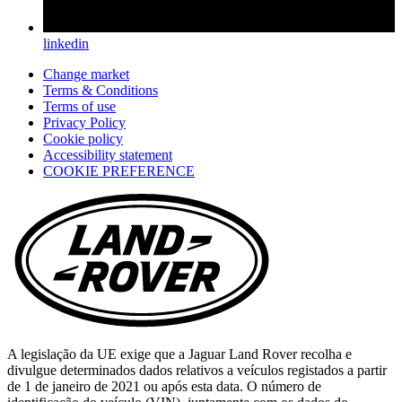
linkedin
linkedin
(Opens
in
Change market
a
Terms & Conditions
new
Terms of use
tab)
Privacy Policy
Cookie policy
(opens
Accessibility statement
in
COOKIE PREFERENCE
a
new
tab)
A legislação da UE exige que a Jaguar Land Rover recolha e
divulgue determinados dados relativos a veículos registados a partir
de 1 de janeiro de 2021 ou após esta data. O número de