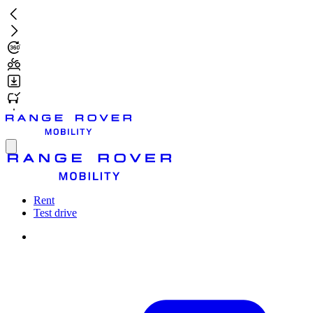
Skip
to
main
content
Toggle
menu
Rent
Test drive