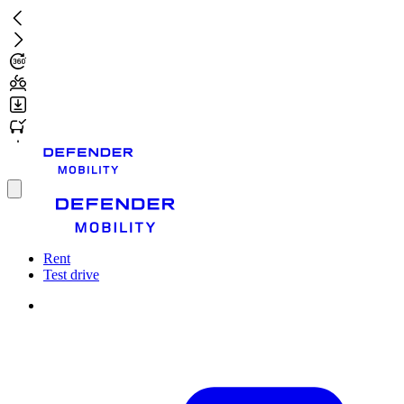
Skip
to
main
content
Toggle
menu
Rent
Test drive