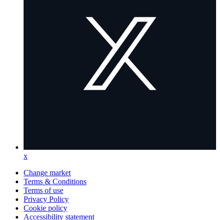
x
x
(Opens
in
Change market
a
Terms & Conditions
new
Terms of use
tab)
Privacy Policy
Cookie policy
(opens
Accessibility statement
in