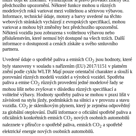
předchozího upozornění. Některé funkce mohou u různých
modelových roků variovat mezi volitelnou a sériovou výbavou.
Informace, technické údaje, motory a barvy uvedené na těchto
webových stránkách vycházejí z evropských specifikací, mohou
variovat a mohou být změněny bez předchozího upozornění.
Některá vozidla jsou zobrazena s volitelnou výbavou nebo
příslušenstvím, které nemusí být dostupné na všech trzích. Další
informace o dostupnosti a cenách získáte u svého smluvního
partnera.
Uvedené údaje o spotřebě paliva a emisích CO
jsou hodnoty, které
2
byly stanoveny v souladu s nařízením (EU) 2017/1151 v platném
znění podle cyklu WLTP. Mají pouze orientační charakter a slouží k
porovnání různých modelů vozidel a výrobců vozidel. Spotřeba
paliva a emise CO
různých provedení jedné modelové řady se
2
mohou lišit nebo zvyšovat v důsledku různých specifikací a
volitelné výbavy. Hodnoty spotřeby paliva se mohou v praxi lišit v
závislosti na stylu jízdy, podmínkách na silnici a v provozu a stavu
vozidla. CO
je skleníkovým plynem, který je zejména odpovědný
2
za globální oteplování. Další informace o oficiální spotřebě paliva a
oficiálních konkrétních emisích CO
nových osobních automobilů
2
naleznete v příručce o spotřebě paliva, emisích CO
a spotřebě
2
elektrické energie nových osobních automobilů.