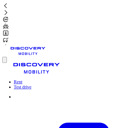
Skip
to
main
content
Toggle
menu
Rent
Test drive