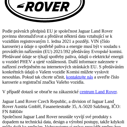
Podle právních předpisů EU je společnost Jaguar Land Rover
povinna shromažďovat a předávat některá data vztahující se k
vozidlům registrovaným 1. ledna 2021 a později. VIN (číslo
karoserie) a údaje o spotřebě paliva a energie musí být v souladu s
prováděcím nařízením (EU) 2021/392 předávány Evropské komisi.
Předávané údaje se týkají spotřeby paliva, údajů o elektrické energii
u vozidel PHEV a ujeté vzdálenosti. Další informace naleznete v
nařízení zveřejněném na internetových stránkách EU. S předáváním
konkrétních údajů o Vašem vozidle Komisi můžete vyslovit
nesouhlas. Pokud tak chcete učinit,
kontaktujte nás
a uveďte číslo
karoserie a registrační značku Vašeho vozidla.
V případě dotazů se obraťte na zákaznické
centrum Land Rover
.
Jaguar Land Rover Czech Republic, a division of Jaguar Land
Rover Austria GmbH, Fasaneriestraße 35, A-5020 Salzburg, IČO:
FN 84604v
Společnost Jaguar Land Rover neustále vyvíjí své produkty s
dopadem na technická data, design a výrobní postupy, takže kdykoli
může dojít ke změnám. Vyhrazujeme si právo provádět změny bez