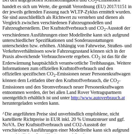
2
handelt es sich um Werte, die gemäß Verordnung (EU) 2017/1151 in
der jeweils geltenden Fassung nach WLTP-Zyklus ermittelt wurden.
Sie sind ausschließlich als Richtwert zu verstehen und dienen als
Vergleich zwischen verschiedenen Fahrzeugmodellen und
Fahrzeugherstellern. Der Kraftstoffverbrauch und CO
-Ausstoß der
2
verschiedenen Ausführungen einer Modellreihe kann sich aufgrund
unterschiedlicher Spezifikationen und Sonderausstattungen
unterscheiden bzw. erhöhen. Abhängig von Fahrweise, Straßen- und
Verkehrsverhältnissen sowie Fahrzeugzustand können sich in der
Praxis abweichende Verbrauchswerte ergeben. CO
ist das für die
2
Erderwärmung hauptsächlich verantwortliche Treibhausgas. Weitere
Informationen zum offiziellen Kraftstoffverbrauch und den
offiziellen spezifischen CO
-Emissionen neuer Personenkraftwagen
2
können dem Leitfaden über den Kraftstoffverbrauch, die CO
-
2
Emissionen und den Stromverbrauch neuer Personenkraftwagen
entnommen werden, der bei allen Land Rover Vertragspartnern
unentgeltlich erhältlich ist und unter
http://www.autoverbrauch.at
heruntergeladen werden kann.
^Die angeführten Preise sind unverbindlich empfohlene, nicht
kartellierte Richtpreise in EUR inkl. 20 % Umsatzsteuer und ggf.
NoVA. Der Kraftstoffverbrauch und CO2-Ausstoß der
verschiedenen Ausführungen einer Modellreihe kann sich aufgrund