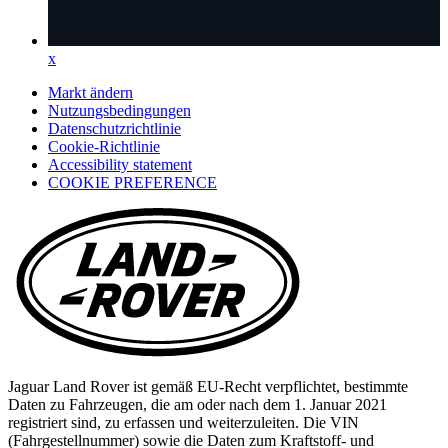
x
x
(Opens
in
Markt ändern
a
Nutzungsbedingungen
new
Datenschutzrichtlinie
tab)
Cookie-Richtlinie
(opens
Accessibility statement
in
COOKIE PREFERENCE
a
new
tab)
Jaguar Land Rover ist gemäß EU-Recht verpflichtet, bestimmte
Daten zu Fahrzeugen, die am oder nach dem 1. Januar 2021
registriert sind, zu erfassen und weiterzuleiten. Die VIN
(Fahrgestellnummer) sowie die Daten zum Kraftstoff- und