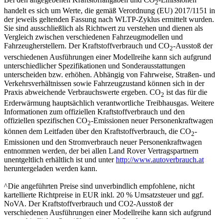
2
handelt es sich um Werte, die gemäß Verordnung (EU) 2017/1151 in
der jeweils geltenden Fassung nach WLTP-Zyklus ermittelt wurden.
Sie sind ausschließlich als Richtwert zu verstehen und dienen als
Vergleich zwischen verschiedenen Fahrzeugmodellen und
Fahrzeugherstellern. Der Kraftstoffverbrauch und CO
-Ausstoß der
2
verschiedenen Ausführungen einer Modellreihe kann sich aufgrund
unterschiedlicher Spezifikationen und Sonderausstattungen
unterscheiden bzw. erhöhen. Abhängig von Fahrweise, Straßen- und
Verkehrsverhältnissen sowie Fahrzeugzustand können sich in der
Praxis abweichende Verbrauchswerte ergeben. CO
ist das für die
2
Erderwärmung hauptsächlich verantwortliche Treibhausgas. Weitere
Informationen zum offiziellen Kraftstoffverbrauch und den
offiziellen spezifischen CO
-Emissionen neuer Personenkraftwagen
2
können dem Leitfaden über den Kraftstoffverbrauch, die CO
-
2
Emissionen und den Stromverbrauch neuer Personenkraftwagen
entnommen werden, der bei allen Land Rover Vertragspartnern
unentgeltlich erhältlich ist und unter
http://www.autoverbrauch.at
heruntergeladen werden kann.
^Die angeführten Preise sind unverbindlich empfohlene, nicht
kartellierte Richtpreise in EUR inkl. 20 % Umsatzsteuer und ggf.
NoVA. Der Kraftstoffverbrauch und CO2-Ausstoß der
verschiedenen Ausführungen einer Modellreihe kann sich aufgrund