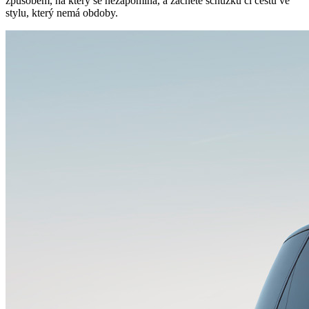
způsobem, na který se nezapomíná, a začněte schůzku či cestu ve
stylu, který nemá obdoby.