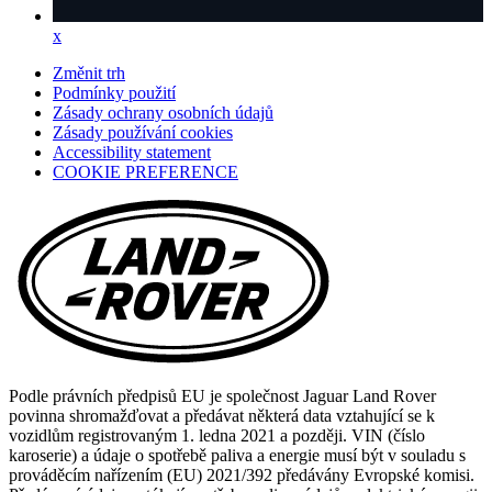
x
x
(Opens
in
Změnit trh
a
Podmínky použití
new
Zásady ochrany osobních údajů
tab)
Zásady používání cookies
(opens
Accessibility statement
in
COOKIE PREFERENCE
a
new
tab)
Podle právních předpisů EU je společnost Jaguar Land Rover
povinna shromažďovat a předávat některá data vztahující se k
vozidlům registrovaným 1. ledna 2021 a později. VIN (číslo
karoserie) a údaje o spotřebě paliva a energie musí být v souladu s
prováděcím nařízením (EU) 2021/392 předávány Evropské komisi.