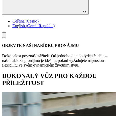
cs
Čeština (Česko)
English (Czech Republic)
Toggle
menu
OBJEVTE NAŠI NABÍDKU PRONÁJMU
Dokonalost povznáší zážitek. Od jednoho dne po týden či déle –
naše nabídka pronájmu je ideální, pokud vyžadujete naprostou
flexibilitu ve svém dynamickém životním stylu.
DOKONALÝ VŮZ PRO KAŽDOU
PŘÍLEŽITOST