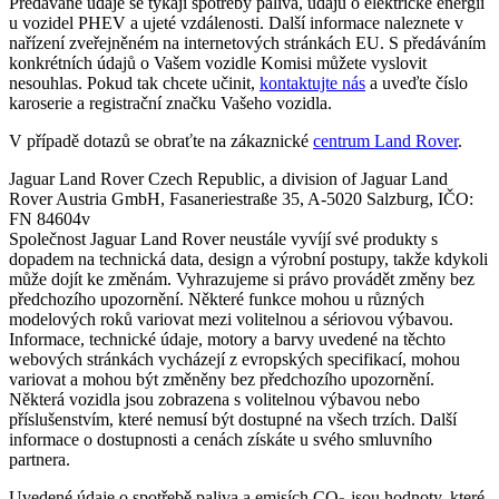
Předávané údaje se týkají spotřeby paliva, údajů o elektrické energii
u vozidel PHEV a ujeté vzdálenosti. Další informace naleznete v
nařízení zveřejněném na internetových stránkách EU. S předáváním
konkrétních údajů o Vašem vozidle Komisi můžete vyslovit
nesouhlas. Pokud tak chcete učinit,
kontaktujte nás
a uveďte číslo
karoserie a registrační značku Vašeho vozidla.
V případě dotazů se obraťte na zákaznické
centrum Land Rover
.
Jaguar Land Rover Czech Republic, a division of Jaguar Land
Rover Austria GmbH, Fasaneriestraße 35, A-5020 Salzburg, IČO:
FN 84604v
Společnost Jaguar Land Rover neustále vyvíjí své produkty s
dopadem na technická data, design a výrobní postupy, takže kdykoli
může dojít ke změnám. Vyhrazujeme si právo provádět změny bez
předchozího upozornění. Některé funkce mohou u různých
modelových roků variovat mezi volitelnou a sériovou výbavou.
Informace, technické údaje, motory a barvy uvedené na těchto
webových stránkách vycházejí z evropských specifikací, mohou
variovat a mohou být změněny bez předchozího upozornění.
Některá vozidla jsou zobrazena s volitelnou výbavou nebo
příslušenstvím, které nemusí být dostupné na všech trzích. Další
informace o dostupnosti a cenách získáte u svého smluvního
partnera.
Uvedené údaje o spotřebě paliva a emisích CO
jsou hodnoty, které