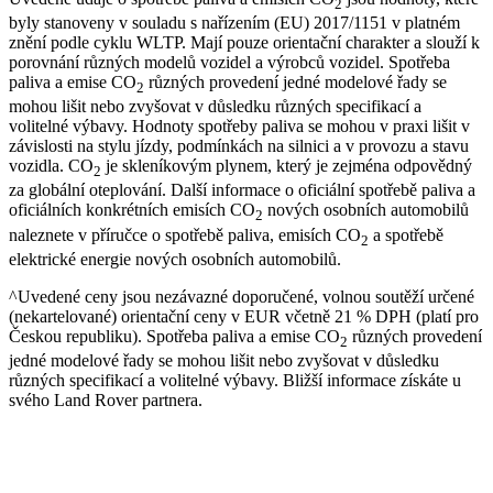
2
byly stanoveny v souladu s nařízením (EU) 2017/1151 v platném
znění podle cyklu WLTP. Mají pouze orientační charakter a slouží k
porovnání různých modelů vozidel a výrobců vozidel. Spotřeba
paliva a emise CO
různých provedení jedné modelové řady se
2
mohou lišit nebo zvyšovat v důsledku různých specifikací a
volitelné výbavy. Hodnoty spotřeby paliva se mohou v praxi lišit v
závislosti na stylu jízdy, podmínkách na silnici a v provozu a stavu
vozidla. CO
je skleníkovým plynem, který je zejména odpovědný
2
za globální oteplování. Další informace o oficiální spotřebě paliva a
oficiálních konkrétních emisích CO
nových osobních automobilů
2
naleznete v příručce o spotřebě paliva, emisích CO
a spotřebě
2
elektrické energie nových osobních automobilů.
^Uvedené ceny jsou nezávazné doporučené, volnou soutěží určené
(nekartelované) orientační ceny v EUR včetně 21 % DPH (platí pro
Českou republiku). Spotřeba paliva a emise CO
různých provedení
2
jedné modelové řady se mohou lišit nebo zvyšovat v důsledku
různých specifikací a volitelné výbavy. Bližší informace získáte u
svého Land Rover partnera.