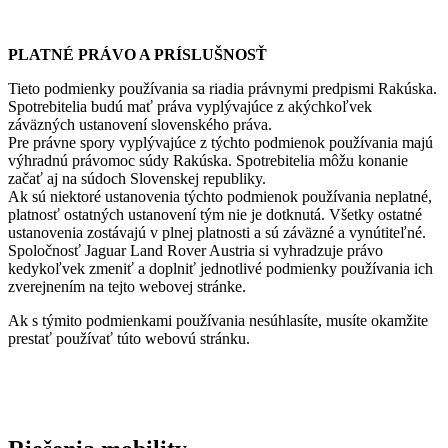
PLATNÉ PRÁVO A PRÍSLUŠNOSŤ
Tieto podmienky používania sa riadia právnymi predpismi Rakúska.
Spotrebitelia budú mať práva vyplývajúce z akýchkoľvek
záväzných ustanovení slovenského práva.
Pre právne spory vyplývajúce z týchto podmienok používania majú
výhradnú právomoc súdy Rakúska. Spotrebitelia môžu konanie
začať aj na súdoch Slovenskej republiky.
Ak sú niektoré ustanovenia týchto podmienok používania neplatné,
platnosť ostatných ustanovení tým nie je dotknutá. Všetky ostatné
ustanovenia zostávajú v plnej platnosti a sú záväzné a vynútiteľné.
Spoločnosť Jaguar Land Rover Austria si vyhradzuje právo
kedykoľvek zmeniť a doplniť jednotlivé podmienky používania ich
zverejnením na tejto webovej stránke.
Ak s týmito podmienkami používania nesúhlasíte, musíte okamžite
prestať používať túto webovú stránku.