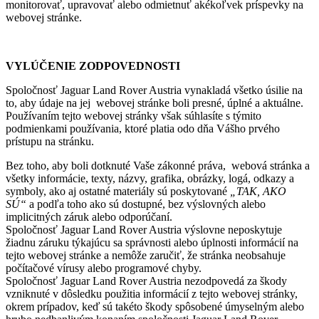
monitorovať, upravovať alebo odmietnuť akékoľvek príspevky na
webovej stránke.
VYLÚČENIE ZODPOVEDNOSTI
Spoločnosť Jaguar Land Rover Austria vynakladá všetko úsilie na
to, aby údaje na jej webovej stránke boli presné, úplné a aktuálne.
Používaním tejto webovej stránky však súhlasíte s týmito
podmienkami používania, ktoré platia odo dňa Vášho prvého
prístupu na stránku.
Bez toho, aby boli dotknuté Vaše zákonné práva, webová stránka a
všetky informácie, texty, názvy, grafika, obrázky, logá, odkazy a
symboly, ako aj ostatné materiály sú poskytované
„TAK, AKO
SÚ“
a podľa toho ako sú dostupné, bez výslovných alebo
implicitných záruk alebo odporúčaní.
Spoločnosť Jaguar Land Rover Austria výslovne neposkytuje
žiadnu záruku týkajúcu sa správnosti alebo úplnosti informácií na
tejto webovej stránke a nemôže zaručiť, že stránka neobsahuje
počítačové vírusy alebo programové chyby.
Spoločnosť Jaguar Land Rover Austria nezodpovedá za škody
vzniknuté v dôsledku použitia informácií z tejto webovej stránky,
okrem prípadov, keď sú takéto škody spôsobené úmyselným alebo