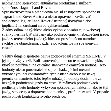
neomylného sprievodcu aktuálnymi produktmi a službami
spoločnosti Jaguar Land Rover.
Sprostredkovatelia a predajcovia nie sú zástupcami spoločnosti
Jaguar Land Rover Austria a nie sú oprávnení zaväzovať
spoločnosť Jaguar Land Rover Austria výslovnými alebo
implicitnými zárukami alebo vyhláseniami.
Žiadny odkaz na rýchlosť alebo výkon v obsahu tejto webovej
stránky nesmie byť chápaný ako podnecovanie k nebezpečnej jazde,
jazde v teréne alebo jazde rýchlosťou presahujúcou národné
rýchlostné obmedzenia. Jazda je povolená iba na spevnených
cestách.
Všetky údaje o spotrebe paliva zodpovedajú smernici 93/116/ES v
jej najnovšej verzii. Boli stanovené pomocou testovacieho cyklu,
ktorý sa používa aj na oficiálne stanovenie emisných hodnôt. Tieto
hodnoty nie sú porovnateľné s predchádzajúcimi meraniami
vykonanými pri konštantných rýchlostiach alebo v mestskej
premávke; namiesto toho lepšie odrážajú hodnoty dosiahnuté za
bežných podmienok jazdy na ceste. V reálnych podmienkach
podliehajú tieto hodnoty výkyvom spôsobeným faktormi, ako je štýl
jazdy, stav cesty a dopravné podmienky , profil trasy atď. V prípade
pochybností kontaktujte svojho predajcu.