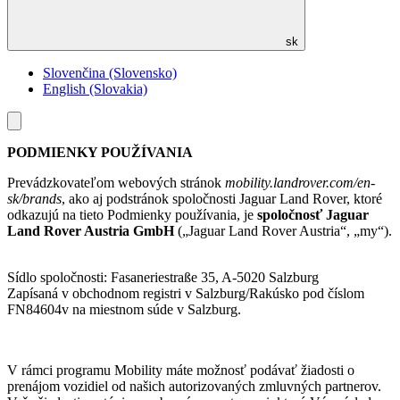
sk
Slovenčina (Slovensko)
English (Slovakia)
Toggle
menu
PODMIENKY POUŽÍVANIA
Prevádzkovateľom webových stránok
mobility.landrover.com/en-
sk/brands
, ako aj podstránok spoločnosti Jaguar Land Rover, ktoré
odkazujú na tieto Podmienky používania, je
spoločnosť Jaguar
Land Rover Austria GmbH
(„Jaguar Land Rover Austria“, „my“).
Sídlo spoločnosti: Fasaneriestraße 35, A-5020 Salzburg
Zapísaná v obchodnom registri v Salzburg/Rakúsko pod číslom
FN84604v na miestnom súde v Salzburg.
V rámci programu Mobility máte možnosť podávať žiadosti o
prenájom vozidiel od našich autorizovaných zmluvných partnerov.