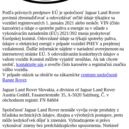
Podľa právnych predpisov EÚ je spoločnosť Jaguar Land Rover
povinná zhromažďovať a odovzdávať určité údaje týkajúce sa
vozidiel registrovaných 1. januára 2021 alebo neskôr. VIN (číslo
karosérie) a údaje o spotrebe paliva a energie sa v súlade s
vykonávacím nariadením (EÚ) 2021/392 musia poskytovať
Európskej komisii. Odovzdané údaje sa týkajú spotreby paliva,
údajov o elektrickej energii v prípade vozidiel PHEV a prejdenej
vzdialenosti. Ďalšie informácie nájdete v nariadení uverejnenom na
internetovej stránke EÚ. S odovzdávaním konkrétnych údajov o
vašom vozidle Komisii môžete vyjadriť nesúhlas. Ak tak chcete
urobiť,
kontaktujte nás
a uveďte číslo karosérie a registračnú značku
vášho vozidla.
V prípade otázok sa obráťte na zákaznícke
centrum spoločnosti
Range Rover
.
Jaguar Land Rover Slovakia, a division of Jaguar Land Rover
Austria GmbH, Fasaneriestraße 35, A-5020 Salzburg, Č. v
obchodnom registri: FN 84604
Spoločnosť Jaguar Land Rover neustále vyvíja svoje produkty z
hľadiska technických údajov, dizajnu a výrobných postupov, preto
môže kedykoľvek dôjsť k zmenám. Vyhradzujeme si právo
vykonávať zmeny bez predchádzajúceho upozornenia. Niektoré