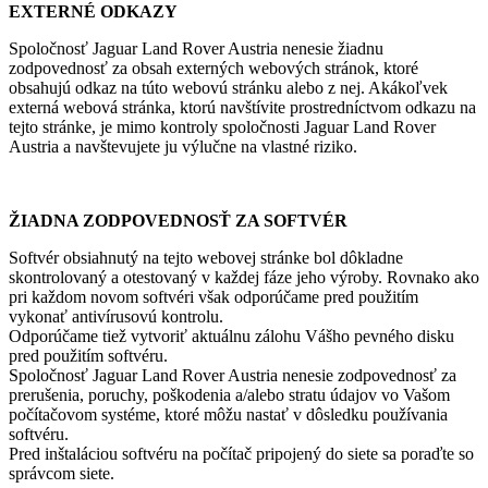
EXTERNÉ ODKAZY
Spoločnosť Jaguar Land Rover Austria nenesie žiadnu
zodpovednosť za obsah externých webových stránok, ktoré
obsahujú odkaz na túto webovú stránku alebo z nej. Akákoľvek
externá webová stránka, ktorú navštívite prostredníctvom odkazu na
tejto stránke, je mimo kontroly spoločnosti Jaguar Land Rover
Austria a navštevujete ju výlučne na vlastné riziko.
ŽIADNA ZODPOVEDNOSŤ ZA SOFTVÉR
Softvér obsiahnutý na tejto webovej stránke bol dôkladne
skontrolovaný a otestovaný v každej fáze jeho výroby. Rovnako ako
pri každom novom softvéri však odporúčame pred použitím
vykonať antivírusovú kontrolu.
Odporúčame tiež vytvoriť aktuálnu zálohu Vášho pevného disku
pred použitím softvéru.
Spoločnosť Jaguar Land Rover Austria nenesie zodpovednosť za
prerušenia, poruchy, poškodenia a/alebo stratu údajov vo Vašom
počítačovom systéme, ktoré môžu nastať v dôsledku používania
softvéru.
Pred inštaláciou softvéru na počítač pripojený do siete sa poraďte so
správcom siete.