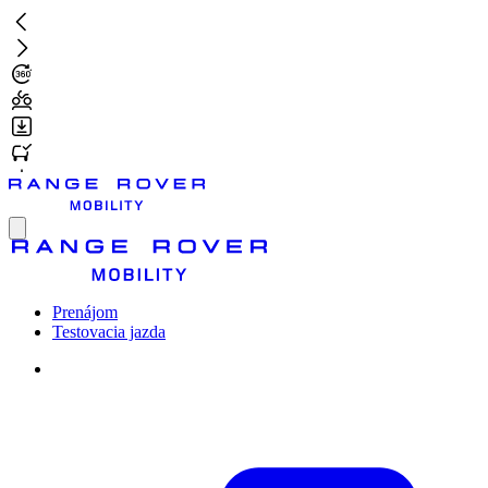
Prejsť
na
hlavný
obsah
Toggle
menu
Prenájom
Testovacia jazda