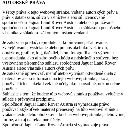
AUTORSKÉ PRÁVA
Všetky práva k tejto webovej stránke, vrátane autorských práv a
práv k databázam, sú vo vlastníctve alebo sú licencované
spoločnosťou Jaguar Land Rover Austria, alebo sú používané
spoločnosťou Jaguar Land Rover Austria so súhlasom príslušného
vlastníka v súlade so zákonnými ustanoveniami.
Je zakázaná pretlač, reprodukcia, kopírovanie, sťahovanie,
zverejňovanie, vysielanie alebo prenos akéhokoľvek textu,
obrázkov, grafiky, log, tlačidiel, ikon, fotografií a ich výberu a
usporiadania, ako aj zdrojového kódu a príslušného softvéru bez
výslovného písomného súhlasu spoločnosti Jaguar Land Rover
Austria alebo vlastníka autorských práv.
Je zakázané upravovať, meniť alebo vytvárať odvodené diela z
materiálov alebo informácií na tejto webovej stránke, ako aj
používať ich na akékoľvek iné účely ako na osobné, nekomerčné
použitie.
Súhlasíte s tým, že budete túto webovú stránku používať výlučne v
súlade s právnymi predpismi.
Spoločnosť Jaguar Land Rover Austria si vyhradzuje právo
používať akýkoľvek materiál prenesený na túto webovú stránku –
vrátane textu alebo obrázkov – buď na webovej stránke, alebo v inej
forme, a to aj na reklamné účely.
Spoločnosť Jaguar Land Rover Austria si vyhradzuje právo