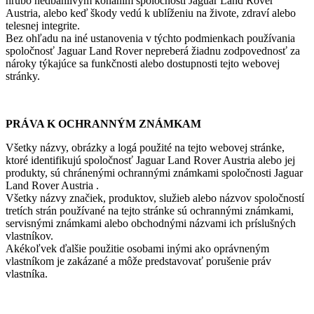
hrubo nedbanlivým konaním spoločnosti Jaguar Land Rover
Austria, alebo keď škody vedú k ublíženiu na živote, zdraví alebo
telesnej integrite.
Bez ohľadu na iné ustanovenia v týchto podmienkach používania
spoločnosť Jaguar Land Rover nepreberá žiadnu zodpovednosť za
nároky týkajúce sa funkčnosti alebo dostupnosti tejto webovej
stránky.
PRÁVA K OCHRANNÝM ZNÁMKAM
Všetky názvy, obrázky a logá použité na tejto webovej stránke,
ktoré identifikujú spoločnosť Jaguar Land Rover Austria alebo jej
produkty, sú chránenými ochrannými známkami spoločnosti Jaguar
Land Rover Austria .
Všetky názvy značiek, produktov, služieb alebo názvov spoločností
tretích strán používané na tejto stránke sú ochrannými známkami,
servisnými známkami alebo obchodnými názvami ich príslušných
vlastníkov.
Akékoľvek ďalšie použitie osobami inými ako oprávneným
vlastníkom je zakázané a môže predstavovať porušenie práv
vlastníka.