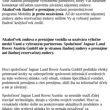
Vaše žiadosti postúpime vybranému partnerovi, ktorý Vás následne
kontaktuje ohľadom uzavretia záväznej nájomnej zmluvy.
Akákoľvek žiadosť o prenájom
podaná prostredníctvom
programu Mobility
je preto nezáväzná
. Až do uzavretia nájomnej
zmluvy alebo rezervačnej zmluvy môžete Vy aj vybraný partner
žiadosť kedykoľvek zrušiť.
Akákoľvek zmluva o prenájme vozidla sa uzatvára výlučne
medzi Vami a vybraným partnerom. Spoločnosť Jaguar Land
Rover Austria GmbH nie je stranou žiadnej zmluvy o prenájme
ani žiadnej rezervačnej zmluvy.
Hoci spoločnosť Jaguar Land Rover Austria GmbH podnikla všetky
primerané kroky na zabezpečenie správnosti informácií uvedených
na tejto webovej stránke, celý obsah, vrátane špecifikácií vozidiel,
podmienok prenájmu a cien prenájmu, slúži iba na informačné účely
a nie je záväzný.
Spoločnosť Jaguar Land Rover Austria sa neustále snaží ďalej
rozvíjať technológiu, dizajn a výrobu svojich vozidiel. Hoci sa
vynakladá všetko úsilie na poskytovanie aktuálnych produktov a
údajov, táto webová stránka by sa nemala považovať za