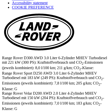
Accessibility statement
in
COOKIE PREFERENCE
a
new
tab)
Range Rover D300 AWD 3.0 Liter 6-Zylinder MHEV Turbodiesel
mit 221 kW (300 PS): Kraftstoffverbrauch und CO
-Emissionen
2
(jeweils kombiniert): 8,0 l/100 km; 211 g/km; CO
-Klasse:
2
Range Rover Sport D250 AWD 3.0 Liter 6-Zylinder MHEV
Turbodiesel mit 183 kW (249 PS): Kraftstoffverbrauch und CO
-
2
Emissionen (jeweils kombiniert): 7,8 l/100 km; 205 g/km; CO
-
2
Klasse: G
Range Rover Velar D200 AWD 2.0 Liter 4-Zylinder MHEV
Turbodiesel mit 150 kW (204 PS): Kraftstoffverbrauch und CO
-
2
Emissionen (jeweils kombiniert): 7,0 l/100 km; 183 g/km; CO
-
2
Klasse: G