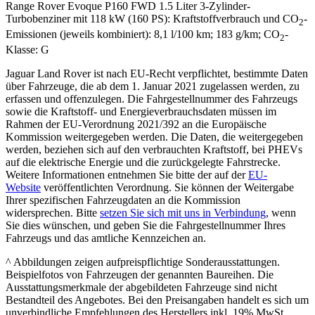
Range Rover Evoque P160 FWD 1.5 Liter 3-Zylinder-
Turbobenziner mit 118 kW (160 PS): Kraftstoffverbrauch und CO
-
2
Emissionen (jeweils kombiniert): 8,1 l/100 km; 183 g/km; CO
-
2
Klasse: G
Jaguar Land Rover ist nach EU-Recht verpflichtet, bestimmte Daten
über Fahrzeuge, die ab dem 1. Januar 2021 zugelassen werden, zu
erfassen und offenzulegen. Die Fahrgestellnummer des Fahrzeugs
sowie die Kraftstoff- und Energieverbrauchsdaten müssen im
Rahmen der EU-Verordnung 2021/392 an die Europäische
Kommission weitergegeben werden. Die Daten, die weitergegeben
werden, beziehen sich auf den verbrauchten Kraftstoff, bei PHEVs
auf die elektrische Energie und die zurückgelegte Fahrstrecke.
Weitere Informationen entnehmen Sie bitte der auf der
EU-
Website
veröffentlichten Verordnung. Sie können der Weitergabe
Ihrer spezifischen Fahrzeugdaten an die Kommission
widersprechen. Bitte
setzen Sie sich mit uns in Verbindung
, wenn
Sie dies wünschen, und geben Sie die Fahrgestellnummer Ihres
Fahrzeugs und das amtliche Kennzeichen an.
^ Abbildungen zeigen aufpreispflichtige Sonderausstattungen.
Beispielfotos von Fahrzeugen der genannten Baureihen. Die
Ausstattungsmerkmale der abgebildeten Fahrzeuge sind nicht
Bestandteil des Angebotes. Bei den Preisangaben handelt es sich um
unverbindliche Empfehlungen des Herstellers inkl. 19% MwSt.