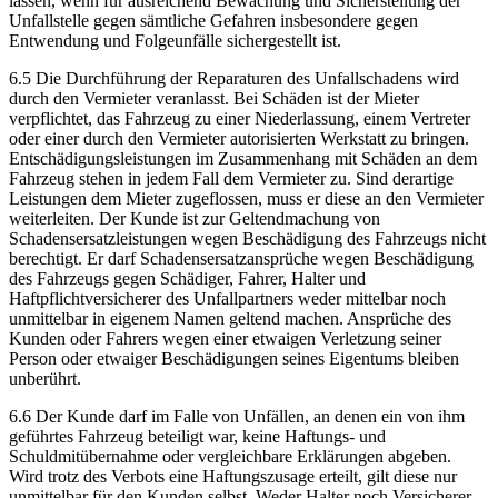
lassen, wenn für ausreichend Bewachung und Sicherstellung der
Unfallstelle gegen sämtliche Gefahren insbesondere gegen
Entwendung und Folgeunfälle sichergestellt ist.
6.5 Die Durchführung der Reparaturen des Unfallschadens wird
durch den Vermieter veranlasst. Bei Schäden ist der Mieter
verpflichtet, das Fahrzeug zu einer Niederlassung, einem Vertreter
oder einer durch den Vermieter autorisierten Werkstatt zu bringen.
Entschädigungsleistungen im Zusammenhang mit Schäden an dem
Fahrzeug stehen in jedem Fall dem Vermieter zu. Sind derartige
Leistungen dem Mieter zugeflossen, muss er diese an den Vermieter
weiterleiten. Der Kunde ist zur Geltendmachung von
Schadensersatzleistungen wegen Beschädigung des Fahrzeugs nicht
berechtigt. Er darf Schadensersatzansprüche wegen Beschädigung
des Fahrzeugs gegen Schädiger, Fahrer, Halter und
Haftpflichtversicherer des Unfallpartners weder mittelbar noch
unmittelbar in eigenem Namen geltend machen. Ansprüche des
Kunden oder Fahrers wegen einer etwaigen Verletzung seiner
Person oder etwaiger Beschädigungen seines Eigentums bleiben
unberührt.
6.6 Der Kunde darf im Falle von Unfällen, an denen ein von ihm
geführtes Fahrzeug beteiligt war, keine Haftungs- und
Schuldmitübernahme oder vergleichbare Erklärungen abgeben.
Wird trotz des Verbots eine Haftungszusage erteilt, gilt diese nur
unmittelbar für den Kunden selbst. Weder Halter noch Versicherer