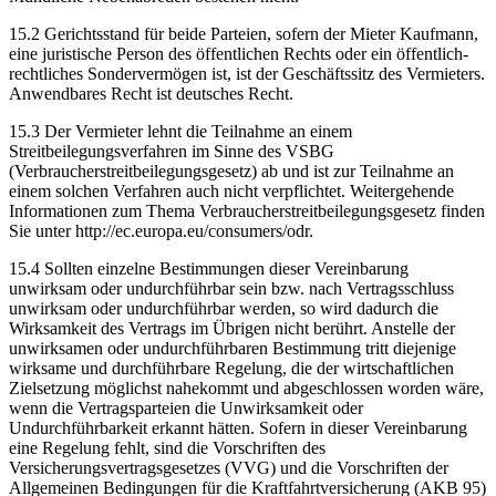
15.2 Gerichtsstand für beide Parteien, sofern der Mieter Kaufmann,
eine juristische Person des öffentlichen Rechts oder ein öffentlich-
rechtliches Sondervermögen ist, ist der Geschäftssitz des Vermieters.
Anwendbares Recht ist deutsches Recht.
15.3 Der Vermieter lehnt die Teilnahme an einem
Streitbeilegungsverfahren im Sinne des VSBG
(Verbraucherstreitbeilegungsgesetz) ab und ist zur Teilnahme an
einem solchen Verfahren auch nicht verpflichtet. Weitergehende
Informationen zum Thema Verbraucherstreitbeilegungsgesetz finden
Sie unter http://ec.europa.eu/consumers/odr.
15.4 Sollten einzelne Bestimmungen dieser Vereinbarung
unwirksam oder undurchführbar sein bzw. nach Vertragsschluss
unwirksam oder undurchführbar werden, so wird dadurch die
Wirksamkeit des Vertrags im Übrigen nicht berührt. Anstelle der
unwirksamen oder undurchführbaren Bestimmung tritt diejenige
wirksame und durchführbare Regelung, die der wirtschaftlichen
Zielsetzung möglichst nahekommt und abgeschlossen worden wäre,
wenn die Vertragsparteien die Unwirksamkeit oder
Undurchführbarkeit erkannt hätten. Sofern in dieser Vereinbarung
eine Regelung fehlt, sind die Vorschriften des
Versicherungsvertragsgesetzes (VVG) und die Vorschriften der
Allgemeinen Bedingungen für die Kraftfahrtversicherung (AKB 95)