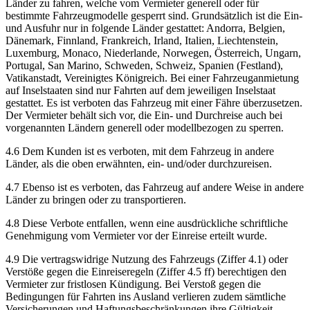
Länder zu fahren, welche vom Vermieter generell oder für
bestimmte Fahrzeugmodelle gesperrt sind. Grundsätzlich ist die Ein-
und Ausfuhr nur in folgende Länder gestattet: Andorra, Belgien,
Dänemark, Finnland, Frankreich, Irland, Italien, Liechtenstein,
Luxemburg, Monaco, Niederlande, Norwegen, Österreich, Ungarn,
Portugal, San Marino, Schweden, Schweiz, Spanien (Festland),
Vatikanstadt, Vereinigtes Königreich. Bei einer Fahrzeuganmietung
auf Inselstaaten sind nur Fahrten auf dem jeweiligen Inselstaat
gestattet. Es ist verboten das Fahrzeug mit einer Fähre überzusetzen.
Der Vermieter behält sich vor, die Ein- und Durchreise auch bei
vorgenannten Ländern generell oder modellbezogen zu sperren.
4.6 Dem Kunden ist es verboten, mit dem Fahrzeug in andere
Länder, als die oben erwähnten, ein- und/oder durchzureisen.
4.7 Ebenso ist es verboten, das Fahrzeug auf andere Weise in andere
Länder zu bringen oder zu transportieren.
4.8 Diese Verbote entfallen, wenn eine ausdrückliche schriftliche
Genehmigung vom Vermieter vor der Einreise erteilt wurde.
4.9 Die vertragswidrige Nutzung des Fahrzeugs (Ziffer 4.1) oder
Verstöße gegen die Einreiseregeln (Ziffer 4.5 ff) berechtigen den
Vermieter zur fristlosen Kündigung. Bei Verstoß gegen die
Bedingungen für Fahrten ins Ausland verlieren zudem sämtliche
Versicherungen und Haftungsbeschränkungen ihre Gültigkeit.