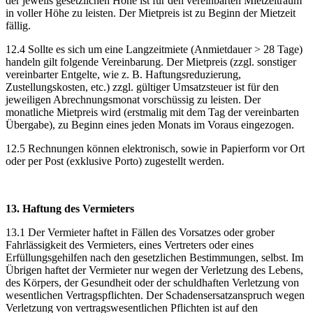
der jeweils gesetzlichen Höhe ist für den vereinbarten Mietzeitraum
in voller Höhe zu leisten. Der Mietpreis ist zu Beginn der Mietzeit
fällig.
12.4 Sollte es sich um eine Langzeitmiete (Anmietdauer > 28 Tage)
handeln gilt folgende Vereinbarung. Der Mietpreis (zzgl. sonstiger
vereinbarter Entgelte, wie z. B. Haftungsreduzierung,
Zustellungskosten, etc.) zzgl. gültiger Umsatzsteuer ist für den
jeweiligen Abrechnungsmonat vorschüssig zu leisten. Der
monatliche Mietpreis wird (erstmalig mit dem Tag der vereinbarten
Übergabe), zu Beginn eines jeden Monats im Voraus eingezogen.
12.5 Rechnungen können elektronisch, sowie in Papierform vor Ort
oder per Post (exklusive Porto) zugestellt werden.
13. Haftung des Vermieters
13.1 Der Vermieter haftet in Fällen des Vorsatzes oder grober
Fahrlässigkeit des Vermieters, eines Vertreters oder eines
Erfüllungsgehilfen nach den gesetzlichen Bestimmungen, selbst. Im
Übrigen haftet der Vermieter nur wegen der Verletzung des Lebens,
des Körpers, der Gesundheit oder der schuldhaften Verletzung von
wesentlichen Vertragspflichten. Der Schadensersatzanspruch wegen
Verletzung von vertragswesentlichen Pflichten ist auf den