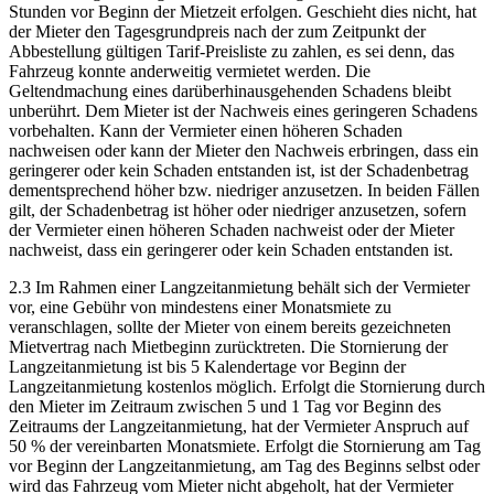
Stunden vor Beginn der Mietzeit erfolgen. Geschieht dies nicht, hat
der Mieter den Tagesgrundpreis nach der zum Zeitpunkt der
Abbestellung gültigen Tarif-Preisliste zu zahlen, es sei denn, das
Fahrzeug konnte anderweitig vermietet werden. Die
Geltendmachung eines darüberhinausgehenden Schadens bleibt
unberührt. Dem Mieter ist der Nachweis eines geringeren Schadens
vorbehalten. Kann der Vermieter einen höheren Schaden
nachweisen oder kann der Mieter den Nachweis erbringen, dass ein
geringerer oder kein Schaden entstanden ist, ist der Schadenbetrag
dementsprechend höher bzw. niedriger anzusetzen. In beiden Fällen
gilt, der Schadenbetrag ist höher oder niedriger anzusetzen, sofern
der Vermieter einen höheren Schaden nachweist oder der Mieter
nachweist, dass ein geringerer oder kein Schaden entstanden ist.
2.3 Im Rahmen einer Langzeitanmietung behält sich der Vermieter
vor, eine Gebühr von mindestens einer Monatsmiete zu
veranschlagen, sollte der Mieter von einem bereits gezeichneten
Mietvertrag nach Mietbeginn zurücktreten. Die Stornierung der
Langzeitanmietung ist bis 5 Kalendertage vor Beginn der
Langzeitanmietung kostenlos möglich. Erfolgt die Stornierung durch
den Mieter im Zeitraum zwischen 5 und 1 Tag vor Beginn des
Zeitraums der Langzeitanmietung, hat der Vermieter Anspruch auf
50 % der vereinbarten Monatsmiete. Erfolgt die Stornierung am Tag
vor Beginn der Langzeitanmietung, am Tag des Beginns selbst oder
wird das Fahrzeug vom Mieter nicht abgeholt, hat der Vermieter