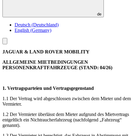
de
Deutsch (Deutschland)
English (Germany)
Toggle
menu
JAGUAR & LAND ROVER MOBILITY
ALLGEMEINE MIETBEDINGUNGEN
PERSONENKRAFTFAHRZEUGE (STAND: 04/26)
1. Vertragsparteien und Vertragsgegenstand
1.1 Der Vertrag wird abgeschlossen zwischen dem Mieter und dem
Vermieter.
1.2 Der Vermieter überlässt dem Mieter aufgrund des Mietvertrags
entgeltlich ein Nichtraucherfahrzeug (nachfolgend „Fahrzeug“
genannt).
1.3 Der Vermieter ist berechtigt, das Fahrzeug in Abstimmung mit