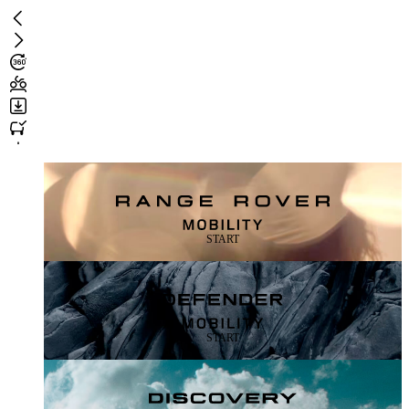
Zum
Hauptinhalt
springen
Landing
page
START
START