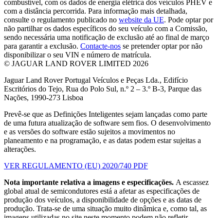
combustível, com os dados de energia elétrica dos veículos PHEV e
com a distância percorrida. Para informação mais detalhada,
consulte o regulamento publicado no
website da UE
. Pode optar por
não partilhar os dados específicos do seu veículo com a Comissão,
sendo necessária uma notificação de exclusão até ao final de março
para garantir a exclusão.
Contacte-nos
se pretender optar por não
disponibilizar o seu VIN e número de matrícula.
© JAGUAR LAND ROVER LIMITED 2026
Jaguar Land Rover Portugal Veículos e Peças Lda., Edifício
Escritórios do Tejo, Rua do Polo Sul, n.º 2 – 3.º B-3, Parque das
Nações, 1990-273 Lisboa
Prevê-se que as Definições Inteligentes sejam lançadas como parte
de uma futura atualização de software sem fios. O desenvolvimento
e as versões do software estão sujeitos a movimentos no
planeamento e na programação, e as datas podem estar sujeitas a
alterações.
VER REGULAMENTO (EU) 2020/740 PDF
Nota importante relativa a imagens e especificações.
A escassez
global atual de semicondutores está a afetar as especificações de
produção dos veículos, a disponibilidade de opções e as datas de
produção. Trata-se de uma situação muito dinâmica e, como tal, as
imagens utilizadas no site neste momento podem não refletir