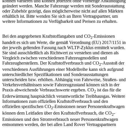
können variieren und können jederzeit ohne vorherige Ankündigung
geändert werden. Manche Fahrzeuge werden mit Sonderausstattung
oder Zubehör gezeigt, dass möglicherweise nicht auf allen Märkten
erhältlich ist. Bitte wenden Sie sich an Ihren Vertragspartner, um
weitere Informationen zu Verfügbarkeit und Preisen zu erhalten.
Bei den angegebenen Kraftstoffangaben und CO
-Emissionen
2
handelt es sich um Werte, die gemäß Verordnung (EU) 2017/1151 in
der jeweils geltenden Fassung nach WLTP-Zyklus ermittelt wurden.
Sie sind ausschließlich als Richtwert zu verstehen und dienen als
Vergleich zwischen verschiedenen Fahrzeugmodellen und
Fahrzeugherstellern. Der Kraftstoffverbrauch und CO
-Ausstoß der
2
verschiedenen Ausführungen einer Modellreihe kann sich aufgrund
unterschiedlicher Spezifikationen und Sonderausstattungen
unterscheiden bzw. erhöhen. Abhängig von Fahrweise, Straßen- und
Verkehrsverhältnissen sowie Fahrzeugzustand können sich in der
Praxis abweichende Verbrauchswerte ergeben. CO
ist das für die
2
Erderwärmung hauptsächlich verantwortliche Treibhausgas. Weitere
Informationen zum offiziellen Kraftstoffverbrauch und den
offiziellen spezifischen CO
-Emissionen neuer Personenkraftwagen
2
können dem Leitfaden über den Kraftstoffverbrauch, die CO
-
2
Emissionen und den Stromverbrauch neuer Personenkraftwagen
entnommen werden, der bei allen Land Rover Vertragspartnern