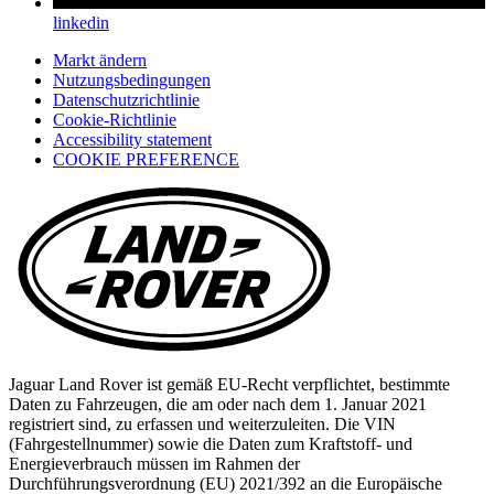
linkedin
linkedin
(Opens
in
Markt ändern
a
Nutzungsbedingungen
new
Datenschutzrichtlinie
tab)
Cookie-Richtlinie
(opens
Accessibility statement
in
COOKIE PREFERENCE
a
new
tab)
Jaguar Land Rover ist gemäß EU-Recht verpflichtet, bestimmte
Daten zu Fahrzeugen, die am oder nach dem 1. Januar 2021
registriert sind, zu erfassen und weiterzuleiten. Die VIN
(Fahrgestellnummer) sowie die Daten zum Kraftstoff- und
Energieverbrauch müssen im Rahmen der
Durchführungsverordnung (EU) 2021/392 an die Europäische